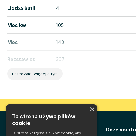
Liczba butli
4
Moc kw
105
Moc
143
Rozstaw osi
367
Przeczytaj więcej o tym
Szerokość
202 cm
×
Ta strona używa plików
cookie
Onze voertu
Ta strona korzysta z plików cookie, aby