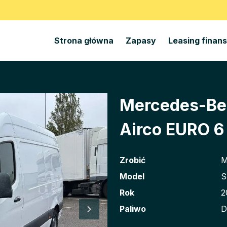
Strona główna
Zapasy
Leasing finan
Mercedes-Ben
Airco EURO 
Zrobić
M
Model
S
Rok
2
Paliwo
D