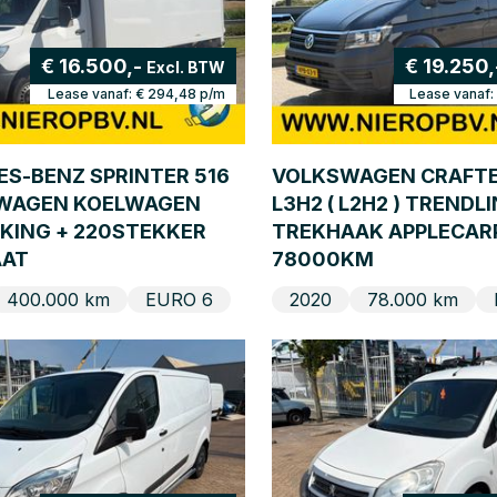
€ 16.500,-
€ 19.250
Excl. BTW
Lease vanaf:
€ 294,48
p/m
Lease vanaf:
S-BENZ SPRINTER 516
VOLKSWAGEN CRAFTER
KWAGEN KOELWAGEN
L3H2 ( L2H2 ) TRENDL
KING + 220STEKKER
TREKHAAK APPLECAR
AT
78000KM
400.000 km
EURO 6
2020
78.000 km