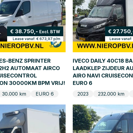
€ 38.750,-
€ 27.750
Excl. BTW
Lease vanaf:
€ 673,97
p/m
Lease vanaf:
S-BENZ SPRINTER
IVECO DAILY 40C18 
L2H2 AUTOMAAT AIRCO
LAADKLEP ZIJDEUR 
UISECONTROL
AIRO NAVI CRUISECO
ON 30000KM BPM VRIJ!
EURO 6
30.000 km
EURO 6
2023
232.000 km