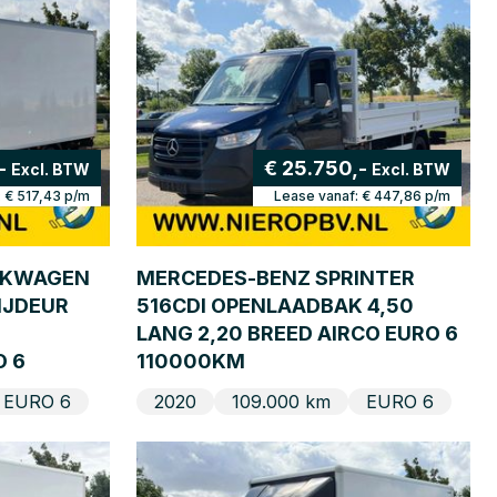
,-
€ 25.750,-
Excl. BTW
Excl. BTW
:
€ 517,43
p/m
Lease vanaf:
€ 447,86
p/m
BAKWAGEN
MERCEDES-BENZ SPRINTER
IJDEUR
516CDI OPENLAADBAK 4,50
LANG 2,20 BREED AIRCO EURO 6
O 6
110000KM
EURO 6
2020
109.000 km
EURO 6