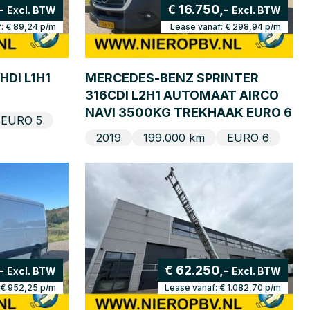
,-
€ 16.750,-
Excl. BTW
Excl. BTW
f:
€ 89,24
p/m
Lease vanaf:
€ 298,94
p/m
HDI L1H1
MERCEDES-BENZ SPRINTER
316CDI L2H1 AUTOMAAT AIRCO
NAVI 3500KG TREKHAAK EURO 6
EURO 5
2019
199.000 km
EURO 6
-
€ 62.250,-
Excl. BTW
Excl. BTW
€ 952,25
p/m
Lease vanaf:
€ 1.082,70
p/m