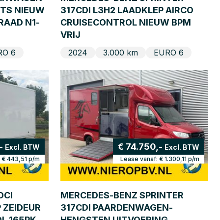
ITS NIEUW
317CDI L3H2 LAADKLEP AIRCO
RAAD N1-
CRUISECONTROL NIEUW BPM
VRIJ
RO 6
2024
3.000 km
EURO 6
-
€ 74.750,-
Excl. BTW
Excl. BTW
:
€ 443,51
p/m
Lease vanaf:
€ 1.300,11
p/m
DCI
MERCEDES-BENZ SPRINTER
 ZEIDEUR
317CDI PAARDENWAGEN-
L 165PK
HENGSTEN UITVOERING