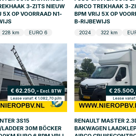
REKHAAK 3-ZITS NIEUW
AIRCO TREKHAAK 3-Z
J 5X OP VOORRAAD N1-
BPM VRIJ 5X OP VOOR
WIJS
B-RIJBEWIJS
228 km
EURO 6
2024
322 km
EU
€ 62.250,-
€ 25.500,
Excl. BTW
Lease vanaf:
€ 1.082,70
p/m
Lease vanaf
NTER 3S15
RENAULT MASTER 2.3
/LADDER 30M BÖCKER
BAKWAGEN LAADKLEP
000KM EURO 6 BPM VRIJ
AIRCO CRUISECONTRO