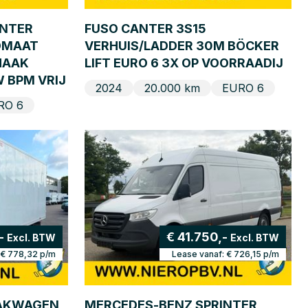
INTER
FUSO CANTER 3S15
TOMAAT
VERHUIS/LADDER 30M BÖCKER
HAAK
LIFT EURO 6 3X OP VOORRAADIJ
W BPM VRIJ
2024
20.000 km
EURO 6
RO 6
-
€ 41.750,-
Excl. BTW
Excl. BTW
€ 778,32
p/m
Lease vanaf:
€ 726,15
p/m
BAKWAGEN
MERCEDES-BENZ SPRINTER