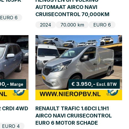
AUTOMAAT AIRCO NAVI
CRUISECONTROL 70,000KM
EURO 6
2024
70.000 km
EURO 6
00,-
€ 3.950,-
Marge
Excl. BTW
2 CRDI 4WD
RENAULT TRAFIC 1.6DCI L1H1
AIRCO NAVI CRUISECONTROL
EURO 6 MOTOR SCHADE
EURO 4