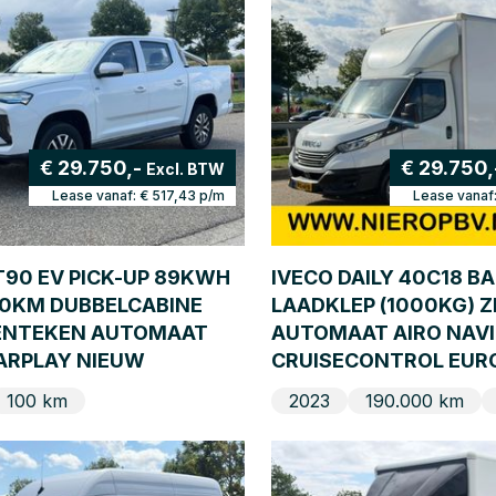
€ 29.750,-
€ 29.750
Excl. BTW
Lease vanaf:
€ 517,43
p/m
Lease vanaf
90 EV PICK-UP 89KWH
IVECO DAILY 40C18 
70KM DUBBELCABINE
LAADKLEP (1000KG) Z
KENTEKEN AUTOMAAT
AUTOMAAT AIRO NAVI
ARPLAY NIEUW
CRUISECONTROL EUR
100 km
2023
190.000 km