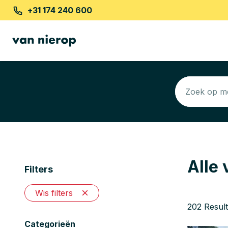
+31 174 240 600
Alle 
Filters
Wis filters
202 Resul
Categorieën