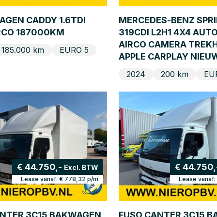
GEN CADDY 1.6TDI
MERCEDES-BENZ SPR
RCO 187000KM
319CDI L2H1 4X4 AU
AIRCO CAMERA TREK
185.000 km
EURO 5
APPLE CARPLAY NIEU
2024
200 km
EU
€ 44.750,-
€ 44.750,
Excl. BTW
Lease vanaf:
€ 778,32
p/m
Lease vanaf:
ANTER 3C15 BAKWAGEN
FUSO CANTER 3C15 