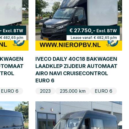
,-
€ 27.750,-
Excl. BTW
Excl. BTW
€ 482,65
p/m
Lease vanaf:
€ 482,65
p/m
BAKWAGEN
IVECO DAILY 40C18 BAKWAGEN
AUTOMAAT
LAADKLEP ZIJDEUR AUTOMAAT
NTROL
AIRO NAVI CRUISECONTROL
EURO 6
EURO 6
2023
235.000 km
EURO 6