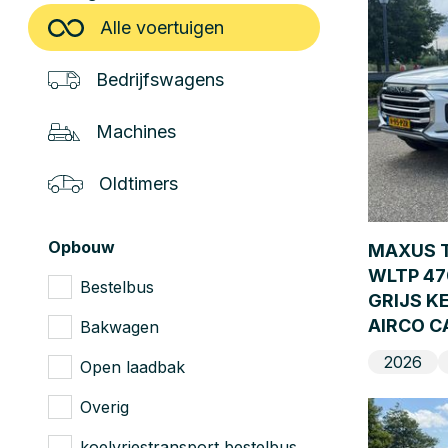
Alle voertuigen
Bedrijfswagens
Machines
Oldtimers
Opbouw
MAXUS T
WLTP 4
Bestelbus
GRIJS 
AIRCO C
Bakwagen
2026
Open laadbak
Overig
koelvriestransport bestelbus