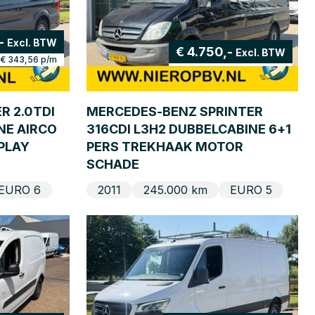
,-
Excl. BTW
€ 4.750,-
Excl. BTW
€ 343,56
p/m
 2.0TDI
MERCEDES-BENZ SPRINTER
INE AIRCO
316CDI L3H2 DUBBELCABINE 6+1
PLAY
PERS TREKHAAK MOTOR
SCHADE
EURO 6
2011
245.000 km
EURO 5