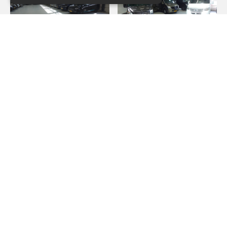
UNBEDINGT ERFORDERLICH
PERFORMANCE
TARGETING
FUNKTIONALITÄT
Unbedingt erforderlich
Performance
Targeting
Funktionalität
Unbedingt erforderliche Cookies
ermöglichen wesentliche Kernfunktionen
der Website wie die Benutzeranmeldung
und die Kontoverwaltung. Ohne die
unbedingt erforderlichen Cookies kann die
Website nicht ordnungsgemäß verwendet
werden.
Name
Domäne
Ablaufdatum
Beschreibung
CookieScriptConsent
nieropbv.nl
1 Monat
Deze cookie
wordt gebruikt
Unser Team
door de Cookie
Script.com-